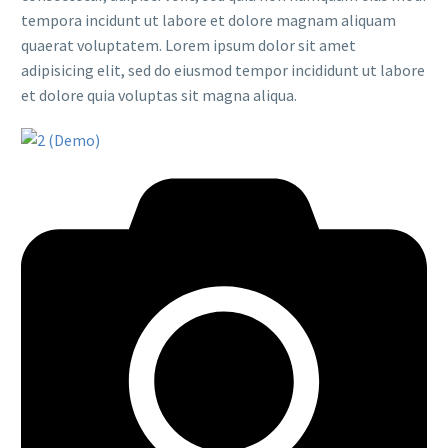
tempora incidunt ut labore et dolore magnam aliquam
quaerat voluptatem. Lorem ipsum dolor sit amet
adipisicing elit, sed do eiusmod tempor incididunt ut labore
et dolore quia voluptas sit magna aliqua.