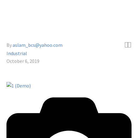


By
aslam_bcs@yahoo.com
Industrial
October 6, 2019