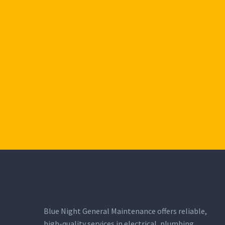
Blue Night General Maintenance offers reliable,
high-quality services in electrical, plumbing,