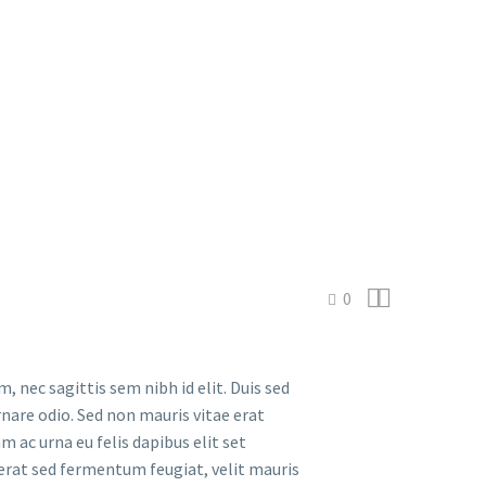


0
, nec sagittis sem nibh id elit. Duis sed
nare odio. Sed non mauris vitae erat
 ac urna eu felis dapibus elit set
erat sed fermentum feugiat, velit mauris