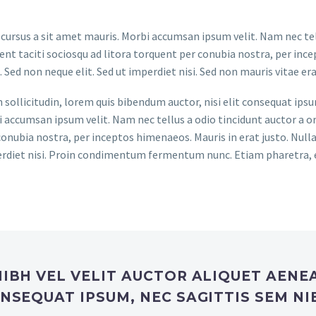
 cursus a sit amet mauris. Morbi accumsan ipsum velit. Nam nec tel
tent taciti sociosqu ad litora torquent per conubia nostra, per ince
ed non neque elit. Sed ut imperdiet nisi. Sed non mauris vitae erat
sollicitudin, lorem quis bibendum auctor, nisi elit consequat ipsum
i accumsan ipsum velit. Nam nec tellus a odio tincidunt auctor a or
conubia nostra, per inceptos himenaeos. Mauris in erat justo. Nullam
erdiet nisi. Proin condimentum fermentum nunc. Etiam pharetra, 
NIBH VEL VELIT AUCTOR ALIQUET AENE
NSEQUAT IPSUM, NEC SAGITTIS SEM NIB