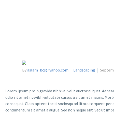
By
aslam_bcs@yahoo.com
Landscaping
Septemb
Lorem Ipsum proin gravida nibh vel velit auctor aliquet. Aenean 
odio sit amet nvvvibh vulputate cursus a sit amet mauris. Morb
consequat. Class aptent taciti sociosqu ad litora torquent per 
condimentum sit amet a augue. Sed non neque elit. Sed ut imp