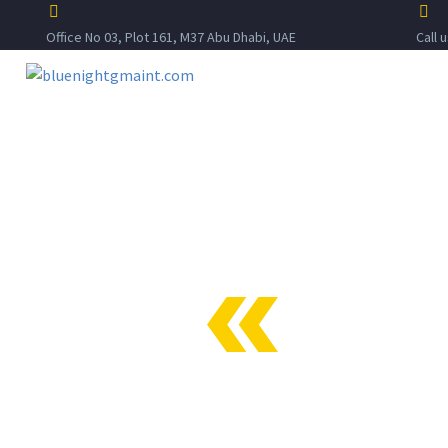
Office No 03, Plot 161, M37 Abu Dhabi, UAE
Call 
SI