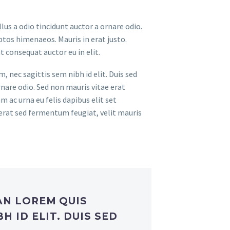
lus a odio tincidunt auctor a ornare odio.
ptos himenaeos. Mauris in erat justo.
 consequat auctor eu in elit.
, nec sagittis sem nibh id elit. Duis sed
nare odio. Sed non mauris vitae erat
 ac urna eu felis dapibus elit set
erat sed fermentum feugiat, velit mauris
AN LOREM QUIS
H ID ELIT. DUIS SED