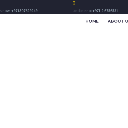
us now: +971507629249
Landline no: +971 2 6756531
HOME
ABOUT 
MPLE POS