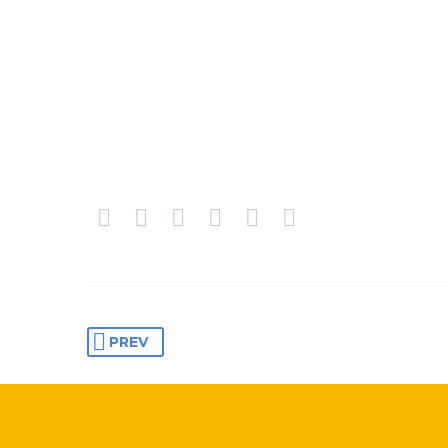
BUSINESS BUILDING
PREV