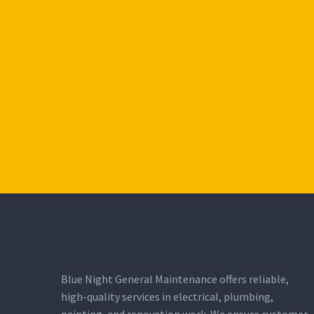
BUSINESS BUILDING
BUSINESS BUILDING
Blue Night General Maintenance offers reliable,
high-quality services in electrical, plumbing,