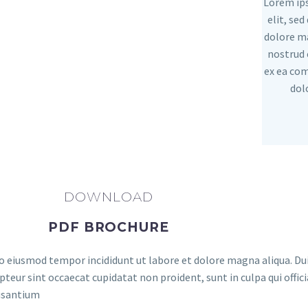
Lorem ips
elit, se
dolore m
nostrud 
ex ea com
dol
DOWNLOAD
PDF BROCHURE
o eiusmod tempor incididunt ut labore et dolore magna aliqua. Duis
epteur sint occaecat cupidatat non proident, sunt in culpa qui offi
cusantium