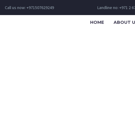
Call us now: +971507629249
Landline no: +971 2 
HOME
ABOUT 
ESS BUIL