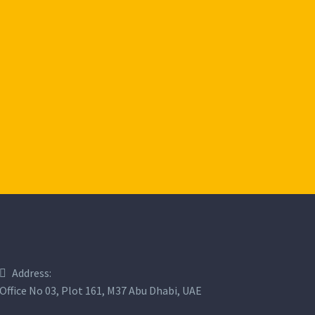
NESS BUILDING
NESS BUILDING
Address:
Office No 03, Plot 161, M37 Abu Dhabi, UAE