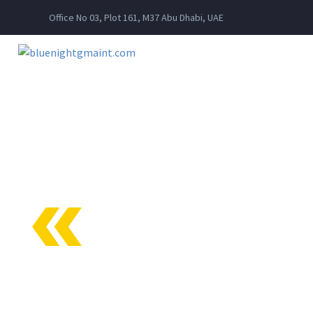
Office No 03, Plot 161, M37 Abu Dhabi, UAE
BUSIN