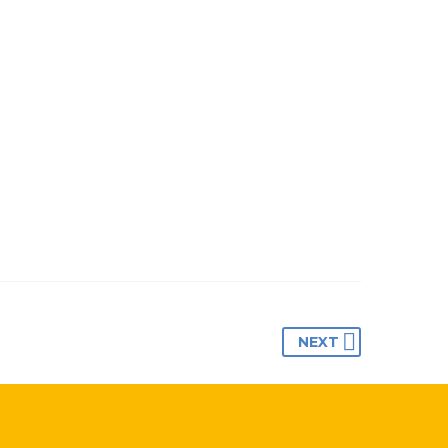
NESS BUILDING
NEXT