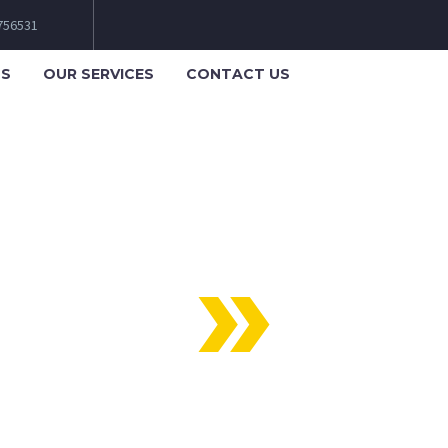
6756531
US
OUR SERVICES
CONTACT US
DING