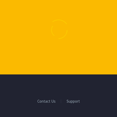
BUSINESS
BUSINESS
BUILDING
BUILDING
BUSINESS
BUSINESS
BUILDING
BUILDING
Contact Us
Support