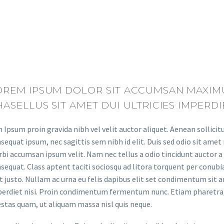
OREM IPSUM DOLOR SIT ACCUMSAN MAXIMU
HASELLUS SIT AMET DUI ULTRICIES IMPERDI
 Ipsum proin gravida nibh vel velit auctor aliquet. Aenean sollicit
sequat ipsum, nec sagittis sem nibh id elit. Duis sed odio sit amet
bi accumsan ipsum velit. Nam nec tellus a odio tincidunt auctor a 
sequat. Class aptent taciti sociosqu ad litora torquent per conubi
t justo. Nullam ac urna eu felis dapibus elit set condimentum sit a
erdiet nisi. Proin condimentum fermentum nunc. Etiam pharetra, 
stas quam, ut aliquam massa nisl quis neque.