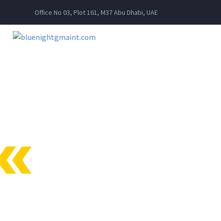
Office No 03, Plot 161, M37 Abu Dhabi, UAE
SERVIC