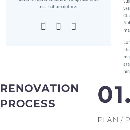
Sus
esse cillum dolore.
vel
Cla
Nul
mau
Lor
eli
mau
era
him
01
RENOVATION
PROCESS
PLAN / 