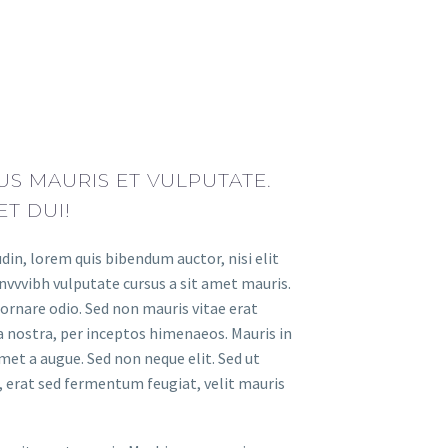
S MAURIS ET VULPUTATE.
ET DUI!
udin, lorem quis bibendum auctor, nisi elit
 nvvvibh vulputate cursus a sit amet mauris.
ornare odio. Sed non mauris vitae erat
a nostra, per inceptos himenaeos. Mauris in
met a augue. Sed non neque elit. Sed ut
erat sed fermentum feugiat, velit mauris