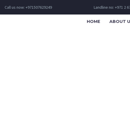
Call us now: +971507629249
Landline no: +971 2 
HOME
ABOUT 
E PAGE (