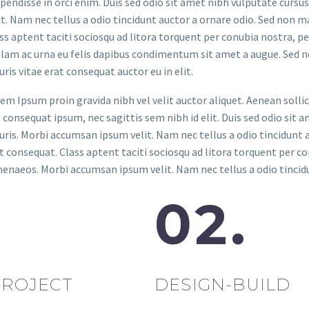
pendisse in orci enim. Duis sed odio sit amet nibh vulputate curs
it. Nam nec tellus a odio tincidunt auctor a ornare odio. Sed non ma
ss aptent taciti sociosqu ad litora torquent per conubia nostra, pe
lam ac urna eu felis dapibus condimentum sit amet a augue. Sed non
ris vitae erat consequat auctor eu in elit.
em Ipsum proin gravida nibh vel velit auctor aliquet. Aenean sollic
t consequat ipsum, nec sagittis sem nibh id elit. Duis sed odio sit 
ris. Morbi accumsan ipsum velit. Nam nec tellus a odio tincidunt a
t consequat. Class aptent taciti sociosqu ad litora torquent per c
enaeos. Morbi accumsan ipsum velit. Nam nec tellus a odio tincidu
.
02.
PROJECT
DESIGN-BUILD