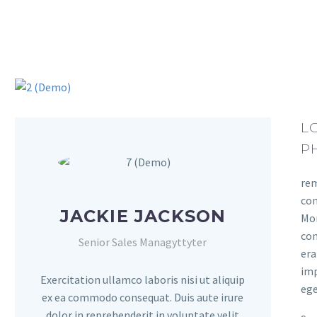
L
P
rem
con
JACKIE JACKSON
Mor
con
Senior Sales Managyttyter
era
imp
Exercitation ullamco laboris nisi ut aliquip
ege
ex ea commodo consequat. Duis aute irure
dolor in reprehenderit in voluptate velit