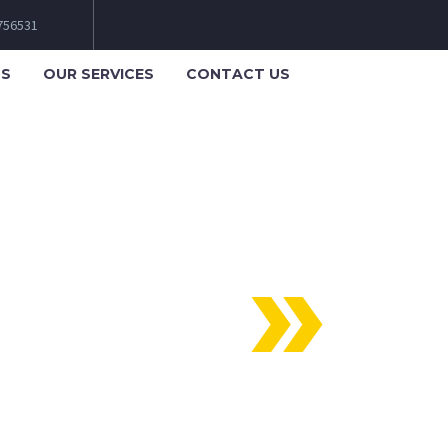
6756531
US
OUR SERVICES
CONTACT US
DEMO)